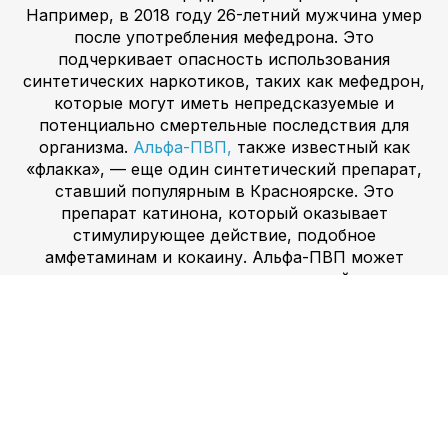
Например, в 2018 году 26-летний мужчина умер
после употребления мефедрона. Это
подчеркивает опасность использования
синтетических наркотиков, таких как мефедрон,
которые могут иметь непредсказуемые и
потенциально смертельные последствия для
организма.
Альфа-ПВП,
также известный как
«флакка», — еще один синтетический препарат,
ставший популярным в Красноярске. Это
препарат катинона, который оказывает
стимулирующее действие, подобное
амфетаминам и кокаину. Альфа-ПВП может
вызывать галлюцинации, паранойю и
агрессивное поведение. В 2017 году в
Красноярске задержали мужчину, напавшего на
сотрудника полиции, находясь под
воздействием альфа-ПВП. Этот инцидент
демонстрирует опасное и непредсказуемое
воздействие синтетических наркотиков, таких
как альфа-ПВП, которое может привести к