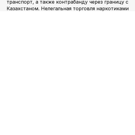
транспорт, а также контрабанду через границу с
Казахстаном. Нелегальная торговля наркотиками
в Екатеринбурге — прибыльный бизнес, прибыль
которого исчисляется миллиардами рублей. В
Екатеринбурге доступны различные виды
наркотиков, включая героин, кокаин и
синтетические наркотики, такие как спайсы и
соли для ванн. Героин является наиболее часто
употребляемым наркотиком в городе, его
употребляют около 10 000 человек.
Характеристики, эффекты и риски, связанные с
каждым наркотиком, различаются: героиновая
зависимость приводит к физической и
психологической зависимости, а синтетические
наркотики могут вызвать серьезные проблемы
со здоровьем и даже смерть. Наличие и
доступность каждого лекарства в городе
различаются, причем некоторые лекарства более
доступны, чем другие.
Telegram: @duc_6zvbot Всё